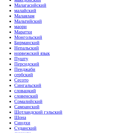
Малагасийский
малайский
Малаялам
Мальтийский
маори
Маратхи
Монгольский
Бирманский
Непальский
норвежский язык
Пушту
Персидский
Пенджаби
сербский
Сесото
Сингальский
словацкий
словенский
Сомалийский
Самоанский
Шотландский гэльский
Шона
Синдхи
Суданский