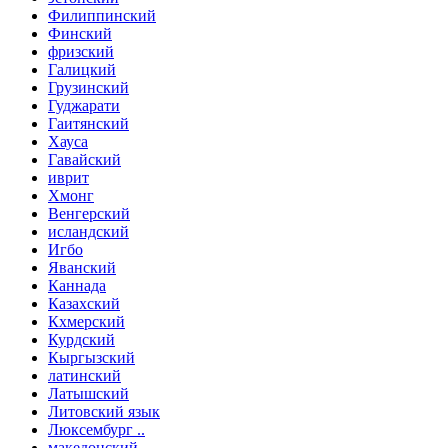
Филиппинский
Финский
фризский
Галицкий
Грузинский
Гуджарати
Гаитянский
Хауса
Гавайский
иврит
Хмонг
Венгерский
исландский
Игбо
Яванский
Каннада
Казахский
Кхмерский
Курдский
Кыргызский
латинский
Латышский
Литовский язык
Люксембург ..
македонский