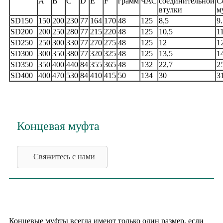
А
B
C
D
E
F
грамм
ЧАС
соединительной
С
втулки
м
SD150
150
200
230
77
164
170
48
125
8,5
9
SD200
200
250
280
77
215
220
48
125
10,5
1
SD250
250
300
330
77
270
275
48
125
12
1
SD300
300
350
380
77
320
325
48
125
13,5
1
SD350
350
400
440
84
355
365
48
132
22,7
2
SD400
400
470
530
84
410
415
50
134
30
3
Концевая муфта
Свяжитесь с нами
Концевые муфты всегда имеют только один размер, если