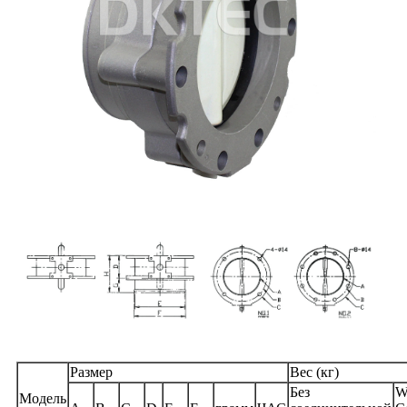
Размер
Вес (кг)
Без
W 
Модель